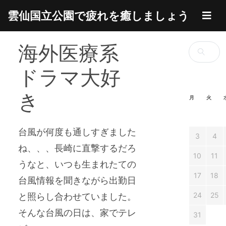
Skip
雲仙国立公園で疲れを癒しましょう
to
content
海外医療系
検
索:
ドラマ大好
き
月
火
台風が何度も通しすぎました
3
4
ね、、、長崎に直撃するだろ
10
11
うなと、いつも生まれたての
17
18
台風情報を聞きながら出勤日
24
25
と照らし合わせていました。
そんな台風の日は、家でテレ
31