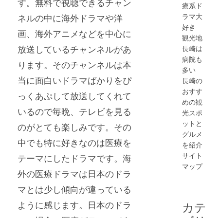
す。無料で視聴できるチャン
療系ド
ラマ大
ネルの中に海外ドラマや洋
好き
画、海外アニメなどを中心に
観光地
放送しているチャンネルがあ
長崎は
病院も
ります。そのチャンネルは本
多い
当に面白いドラマばかりをぴ
長崎の
おすす
っくあぷして放送してくれて
めの観
いるので毎晩、テレビを見る
光スポ
ットと
のがとても楽しみです。その
グルメ
中でも特に好きなのは医療を
を紹介
サイト
テーマにしたドラマです。海
マップ
外の医療ドラマは日本のドラ
マとは少し傾向が違っている
ように感じます。日本のドラ
カテ